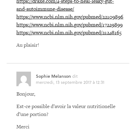
https://draxe.com/4-steps-to-heal-leaky-gut-
and-autoimmune-disease/
https://www.ncbi.nlm.nih.gov/pubmed/22109896
https://www.ncbi.nlm.nih.gov/pubmed/17229899
https://www.ncbi.nlm.nih.gov/pubmed/21248165
Au plaisir!
Sophie Melanson
dit
mercredi, 13 septembre 2017 à 12:31
Bonjour,
Est-ce possible d’avoir la valeur nutritionelle
d’une portion?
Merci