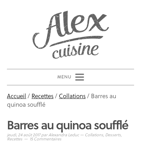
Accueil
/
Recettes
/
Collations
/ Barres au
quinoa soufflé
Barres au quinoa soufflé
jeudi, 24 août 2017
par
Alexandra Leduc
—
Collations
,
Desserts
,
Recettes
15 Commentaires