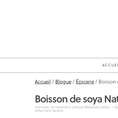
ACCUE
Accueil
/
Blogue
/
Épicerie
/ Boisson 
Boisson de soya Na
mercredi, 23 novembre 2011
par
Alexandra Leduc
—
Ép
laitier/sans lactose