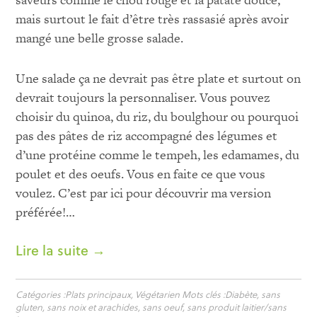
mais surtout le fait d’être très rassasié après avoir
mangé une belle grosse salade.
Une salade ça ne devrait pas être plate et surtout on
devrait toujours la personnaliser. Vous pouvez
choisir du quinoa, du riz, du boulghour ou pourquoi
pas des pâtes de riz accompagné des légumes et
d’une protéine comme le tempeh, les edamames, du
poulet et des oeufs. Vous en faite ce que vous
voulez. C’est par ici pour découvrir ma version
préférée!…
Lire la suite →
Catégories :
Plats principaux
,
Végétarien
Mots clés :
Diabète
,
sans
gluten
,
sans noix et arachides
,
sans oeuf
,
sans produit laitier/sans