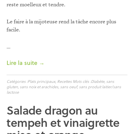
reste moelleux et tendre.
Le faire à la mijoteuse rend la tâche encore plus
facile.
…
Lire la suite →
Catégories :
Plats principaux
,
Recettes
Mots clés :
Diabète
,
sans
gluten
,
sans noix et arachides
,
sans oeuf
,
sans produit laitier/sans
lactose
Salade dragon au
tempeh et vinaigrette