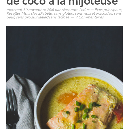
de coco à la mijoteuse
mercredi, 30 novembre 2016
par
Alexandra Leduc
—
Plats principaux
,
Recettes
Mots clés :
Diabète
,
sans gluten
,
sans noix et arachides
,
sans
oeuf
,
sans produit laitier/sans lactose
7 Commentaires