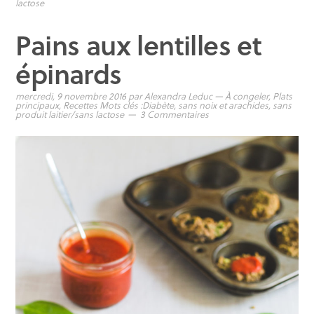
lactose
Pains aux lentilles et
épinards
mercredi, 9 novembre 2016
par
Alexandra Leduc
—
À congeler
,
Plats
principaux
,
Recettes
Mots clés :
Diabète
,
sans noix et arachides
,
sans
produit laitier/sans lactose
3 Commentaires