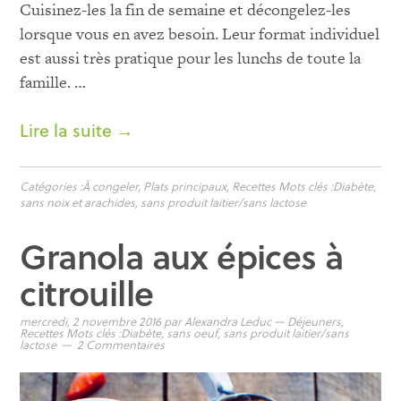
Cuisinez-les la fin de semaine et décongelez-les
lorsque vous en avez besoin. Leur format individuel
est aussi très pratique pour les lunchs de toute la
famille. …
Lire la suite →
Catégories :
À congeler
,
Plats principaux
,
Recettes
Mots clés :
Diabète
,
sans noix et arachides
,
sans produit laitier/sans lactose
Granola aux épices à
citrouille
mercredi, 2 novembre 2016
par
Alexandra Leduc
—
Déjeuners
,
Recettes
Mots clés :
Diabète
,
sans oeuf
,
sans produit laitier/sans
lactose
2 Commentaires