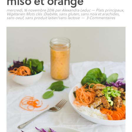
miso et orange
mercredi, 16 novembre 2016
par
Alexandra Leduc
—
Plats principaux
,
Végétarien
Mots clés :
Diabète
,
sans gluten
,
sans noix et arachides
,
sans oeuf
,
sans produit laitier/sans lactose
3 Commentaires