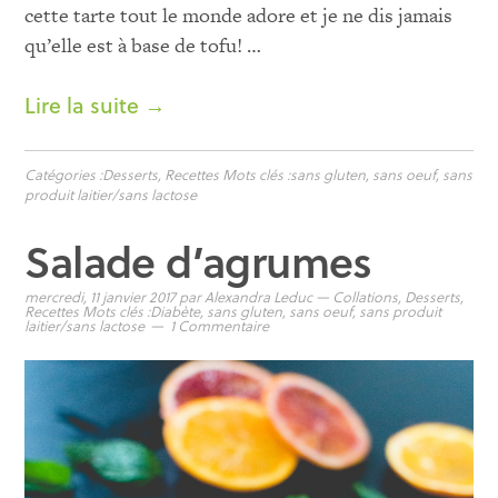
cette tarte tout le monde adore et je ne dis jamais
qu’elle est à base de tofu! …
Lire la suite →
Catégories :
Desserts
,
Recettes
Mots clés :
sans gluten
,
sans oeuf
,
sans
produit laitier/sans lactose
Salade d’agrumes
mercredi, 11 janvier 2017
par
Alexandra Leduc
—
Collations
,
Desserts
,
Recettes
Mots clés :
Diabète
,
sans gluten
,
sans oeuf
,
sans produit
laitier/sans lactose
1 Commentaire