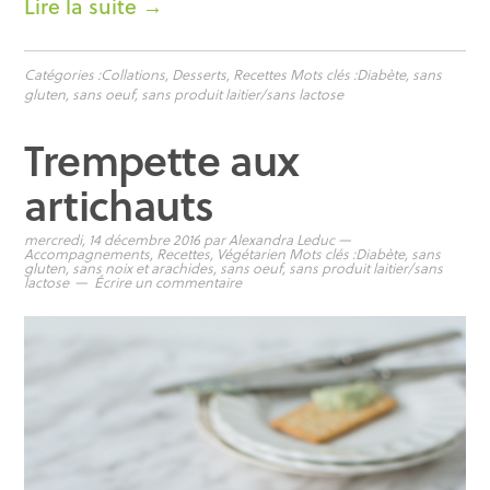
Lire la suite →
Catégories :
Collations
,
Desserts
,
Recettes
Mots clés :
Diabète
,
sans
gluten
,
sans oeuf
,
sans produit laitier/sans lactose
Trempette aux
artichauts
mercredi, 14 décembre 2016
par
Alexandra Leduc
—
Accompagnements
,
Recettes
,
Végétarien
Mots clés :
Diabète
,
sans
gluten
,
sans noix et arachides
,
sans oeuf
,
sans produit laitier/sans
lactose
Écrire un commentaire