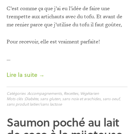
C’est comme ça que j’ai eu l’idée de faire une
trempette aux artichauts avec du tofu. Et avant de
me renier parce que j’utilise du tofu il faut goûter,
Pour recevoir, elle est vraiment parfaite!
…
Lire la suite →
Catégories :
Accompagnements
,
Recettes
,
Végétarien
Mots clés :
Diabète
,
sans gluten
,
sans noix et arachides
,
sans oeuf
,
sans produit laitier/sans lactose
Saumon poché au lait