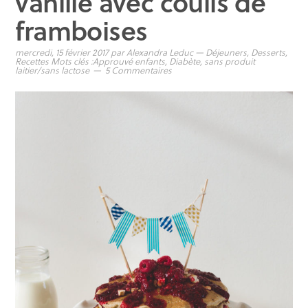
vanille avec coulis de
framboises
mercredi, 15 février 2017
par
Alexandra Leduc
—
Déjeuners
,
Desserts
,
Recettes
Mots clés :
Approuvé enfants
,
Diabète
,
sans produit
laitier/sans lactose
5 Commentaires