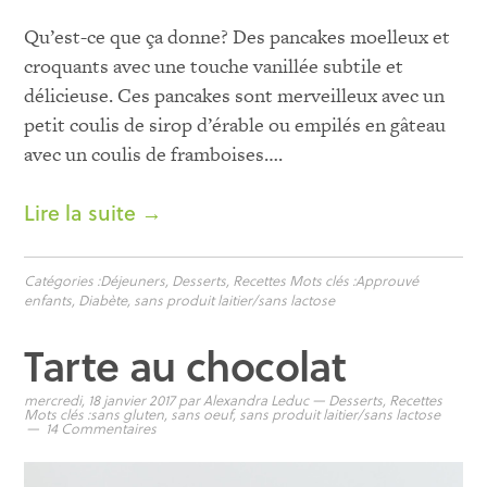
Qu’est-ce que ça donne? Des pancakes moelleux et
croquants avec une touche vanillée subtile et
délicieuse. Ces pancakes sont merveilleux avec un
petit coulis de sirop d’érable ou empilés en gâteau
avec un coulis de framboises….
Lire la suite →
Catégories :
Déjeuners
,
Desserts
,
Recettes
Mots clés :
Approuvé
enfants
,
Diabète
,
sans produit laitier/sans lactose
Tarte au chocolat
mercredi, 18 janvier 2017
par
Alexandra Leduc
—
Desserts
,
Recettes
Mots clés :
sans gluten
,
sans oeuf
,
sans produit laitier/sans lactose
14 Commentaires