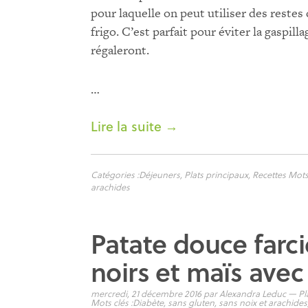
pour laquelle on peut utiliser des restes 
frigo. C’est parfait pour éviter la gaspill
régaleront.
…
Lire la suite →
Catégories :
Déjeuners
,
Plats principaux
,
Recettes
Mots 
arachides
Patate douce farcie
noirs et maïs avec
mercredi, 21 décembre 2016
par
Alexandra Leduc
—
Pl
Mots clés :
Diabète
,
sans gluten
,
sans noix et arachides