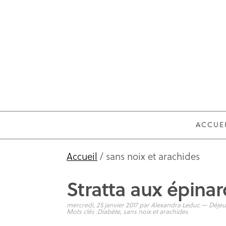
ACCUE
Accueil
/ sans noix et arachides
Stratta aux épina
mercredi, 25 janvier 2017
par
Alexandra Leduc
—
Déjeu
Mots clés :
Diabète
,
sans noix et arachides