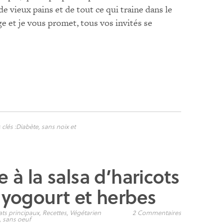
de vieux pains et de tout ce qui traine dans le
age et je vous promet, tous vos invités se
clés :
Diabète
,
sans noix et
 à la salsa d’haricots
 yogourt et herbes
ats principaux
,
Recettes
,
Végétarien
2 Commentaires
,
sans oeuf