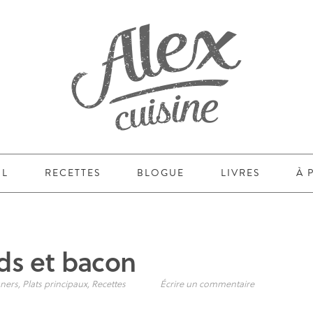
IL
RECETTES
BLOGUE
LIVRES
À 
rds et bacon
ners
,
Plats principaux
,
Recettes
Écrire un commentaire