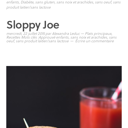
enfants
,
Diabète
,
sans gluten
,
sans noix et arachides
,
sans oeuf
,
sans
produit laitier/sans lactose
Sloppy Joe
mercredi, 22 juillet 2015
par
Alexandra Leduc
—
Plats principaux
,
Recettes
Mots clés :
Approuvé enfants
,
sans noix et arachides
,
sans
oeuf
,
sans produit laitier/sans lactose
Écrire un commentaire