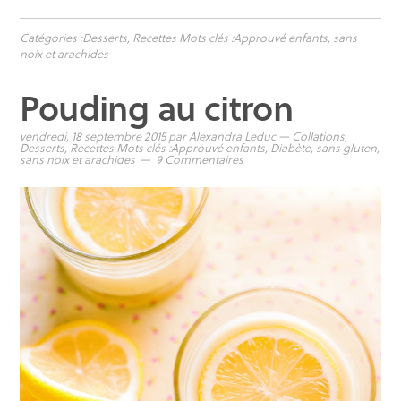
Catégories :
Desserts
,
Recettes
Mots clés :
Approuvé enfants
,
sans
noix et arachides
Pouding au citron
vendredi, 18 septembre 2015
par
Alexandra Leduc
—
Collations
,
Desserts
,
Recettes
Mots clés :
Approuvé enfants
,
Diabète
,
sans gluten
,
sans noix et arachides
9 Commentaires