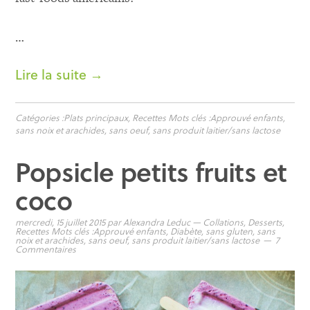
…
Lire la suite →
Catégories :
Plats principaux
,
Recettes
Mots clés :
Approuvé enfants
,
sans noix et arachides
,
sans oeuf
,
sans produit laitier/sans lactose
Popsicle petits fruits et
coco
mercredi, 15 juillet 2015
par
Alexandra Leduc
—
Collations
,
Desserts
,
Recettes
Mots clés :
Approuvé enfants
,
Diabète
,
sans gluten
,
sans
noix et arachides
,
sans oeuf
,
sans produit laitier/sans lactose
7
Commentaires