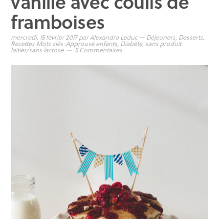
vanille avec coulis de
framboises
mercredi, 15 février 2017
par
Alexandra Leduc
—
Déjeuners
,
Desserts
,
Recettes
Mots clés :
Approuvé enfants
,
Diabète
,
sans produit
laitier/sans lactose
5 Commentaires