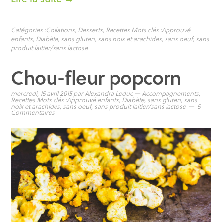
Catégories :
Collations
,
Desserts
,
Recettes
Mots clés :
Approuvé
enfants
,
Diabète
,
sans gluten
,
sans noix et arachides
,
sans oeuf
,
sans
produit laitier/sans lactose
Chou-fleur popcorn
mercredi, 15 avril 2015
par
Alexandra Leduc
—
Accompagnements
,
Recettes
Mots clés :
Approuvé enfants
,
Diabète
,
sans gluten
,
sans
noix et arachides
,
sans oeuf
,
sans produit laitier/sans lactose
5
Commentaires