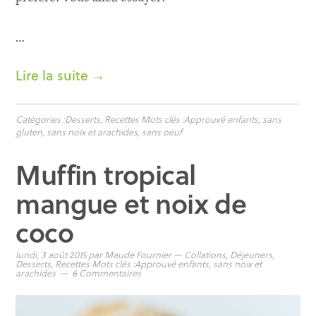
…
Lire la suite →
Catégories :
Desserts
,
Recettes
Mots clés :
Approuvé enfants
,
sans
gluten
,
sans noix et arachides
,
sans oeuf
Muffin tropical
mangue et noix de
coco
lundi, 3 août 2015
par
Maude Fournier
—
Collations
,
Déjeuners
,
Desserts
,
Recettes
Mots clés :
Approuvé enfants
,
sans noix et
arachides
6 Commentaires