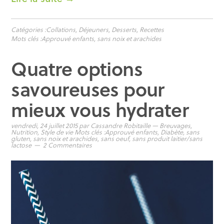
Catégories :
Collations
,
Déjeuners
,
Desserts
,
Recettes
Mots clés :
Approuvé enfants
,
sans noix et arachides
Quatre options
savoureuses pour
mieux vous hydrater
vendredi, 24 juillet 2015
par
Cassandre Robitaille
—
Breuvages
,
Nutrition
,
Style de vie
Mots clés :
Approuvé enfants
,
Diabète
,
sans
gluten
,
sans noix et arachides
,
sans oeuf
,
sans produit laitier/sans
lactose
2 Commentaires