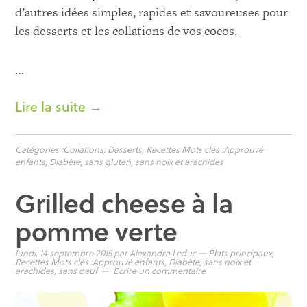
d’autres idées simples, rapides et savoureuses pour
les desserts et les collations de vos cocos.
…
Lire la suite →
Catégories :
Collations
,
Desserts
,
Recettes
Mots clés :
Approuvé
enfants
,
Diabète
,
sans gluten
,
sans noix et arachides
Grilled cheese à la
pomme verte
lundi, 14 septembre 2015
par
Alexandra Leduc
—
Plats principaux
,
Recettes
Mots clés :
Approuvé enfants
,
Diabète
,
sans noix et
arachides
,
sans oeuf
Écrire un commentaire