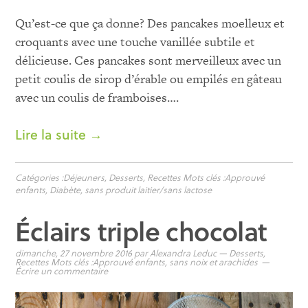
Qu’est-ce que ça donne? Des pancakes moelleux et
croquants avec une touche vanillée subtile et
délicieuse. Ces pancakes sont merveilleux avec un
petit coulis de sirop d’érable ou empilés en gâteau
avec un coulis de framboises….
Lire la suite →
Catégories :
Déjeuners
,
Desserts
,
Recettes
Mots clés :
Approuvé
enfants
,
Diabète
,
sans produit laitier/sans lactose
Éclairs triple chocolat
dimanche, 27 novembre 2016
par
Alexandra Leduc
—
Desserts
,
Recettes
Mots clés :
Approuvé enfants
,
sans noix et arachides
Écrire un commentaire