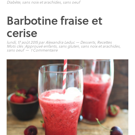
Diabète
,
sans noix et arachides
,
sans oeuf
Barbotine fraise et
cerise
lundi, 17 août 2015
par
Alexandra Leduc
—
Desserts
,
Recettes
Mots clés :
Approuvé enfants
,
sans gluten
,
sans noix et arachides
,
sans oeuf
1 Commentaire