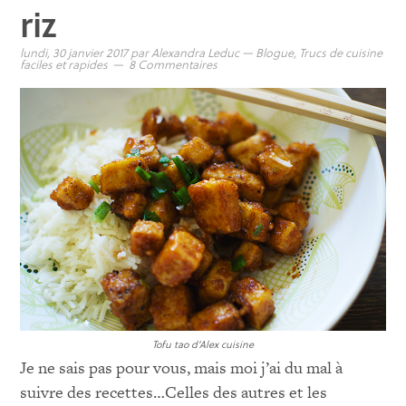
riz
lundi, 30 janvier 2017
par
Alexandra Leduc
—
Blogue
,
Trucs de cuisine
faciles et rapides
8 Commentaires
Tofu tao d’Alex cuisine
Je ne sais pas pour vous, mais moi j’ai du mal à
suivre des recettes…Celles des autres et les