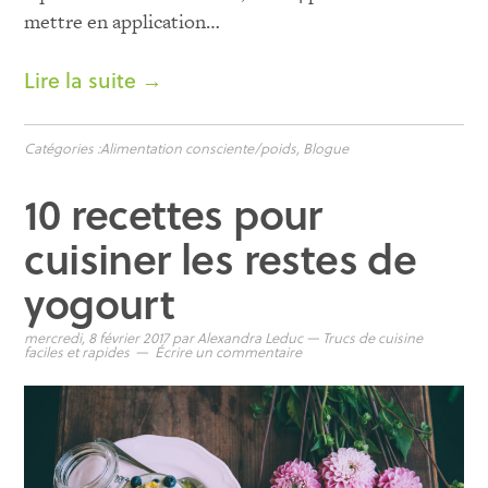
mettre en application…
Lire la suite →
Catégories :
Alimentation consciente/poids
,
Blogue
10 recettes pour
cuisiner les restes de
yogourt
mercredi, 8 février 2017
par
Alexandra Leduc
—
Trucs de cuisine
faciles et rapides
Écrire un commentaire