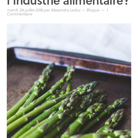
mardi, 26 juillet 2016
par
Alexandra Leduc
—
Blogue
1
Commentaire