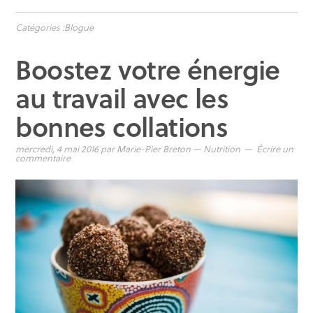
Catégories :
Blogue
Boostez votre énergie
au travail avec les
bonnes collations
mercredi, 4 mai 2016
par
Marie-Pier Breton
—
Nutrition
Écrire un
commentaire