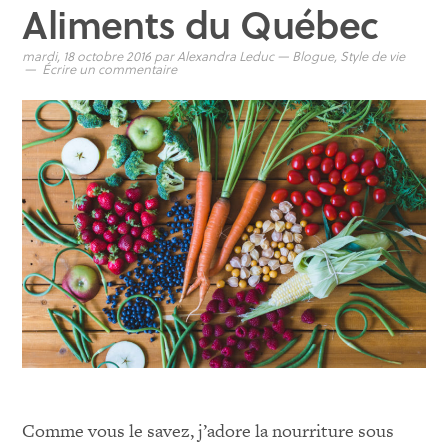
Aliments du Québec
mardi, 18 octobre 2016
par
Alexandra Leduc
—
Blogue
,
Style de vie
Écrire un commentaire
Comme vous le savez, j’adore la nourriture sous