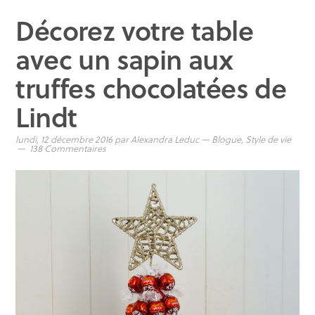
Décorez votre table
avec un sapin aux
truffes chocolatées de
Lindt
lundi, 12 décembre 2016
par
Alexandra Leduc
—
Blogue
,
Style de vie
138 Commentaires