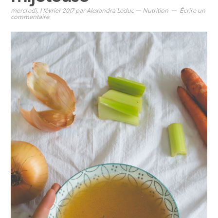
mercredi, 1 février 2017
par
Alexandra Leduc
—
Nutrition
Écrire un
commentaire