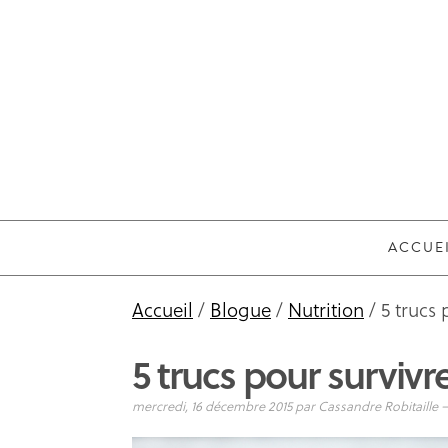
ACCUE
Accueil
/
Blogue
/
Nutrition
/ 5 trucs 
5 trucs pour survivr
mercredi, 16 décembre 2015
par
Cassandre Robitaille