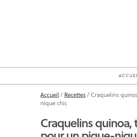
ACCUE
Accueil
/
Recettes
/ Craquelins quinoa
nique chic
Craquelins quinoa, t
pour un pique-niqu