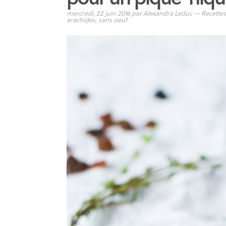
mercredi, 22 juin 2016
par
Alexandra Leduc
—
Recettes
arachides
,
sans oeuf