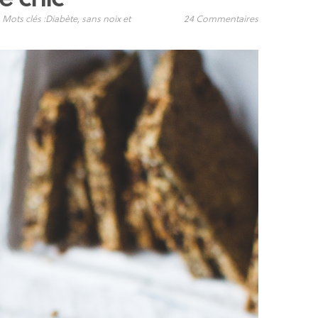
Mots clés :
Diabète
,
sans noix et
24 Commentaires