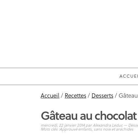
ACCUE
Accueil
/
Recettes
/
Desserts
/ Gâteau
Gâteau au chocolat
mercredi, 22 janvier 2014
par
Alexandra Leduc
—
Desse
Mots clés :
Approuvé enfants
,
sans noix et arachides