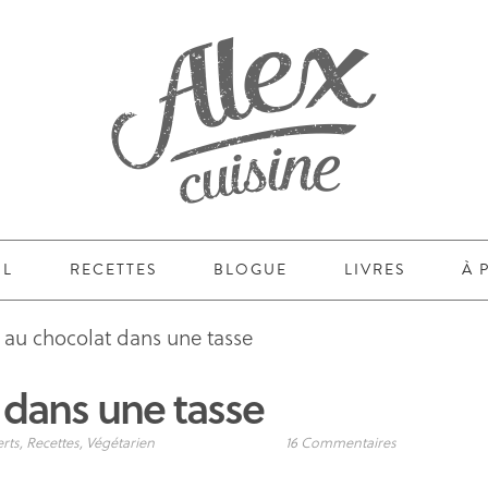
IL
RECETTES
BLOGUE
LIVRES
À 
 au chocolat dans une tasse
 dans une tasse
rts
,
Recettes
,
Végétarien
16 Commentaires