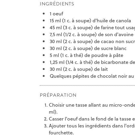
INGRÉDIENTS
1 oeuf
15 ml (1 c. à soupe) d'huile de canola
45 ml (3 c. à soupe) de farine tout us
7,5 ml (1/2 c. à soupe) de son d'avoine 
30 ml (2 c. à soupe) de cacao non suc
30 ml (2 c. à soupe) de sucre blanc
5 ml (1 c. à thé) de poudre à pâte
1,25 ml (1/4 c. à thé) de bicarbonate 
30 ml (2 c. à soupe) de lait
Quelques pépites de chocolat noir au
PRÉPARATION
Choisir une tasse allant au micro-ond
ml).
Casser l'oeuf dans le fond de la tasse e
Ajouter tous les ingrédients dans l'ord
fourchette.