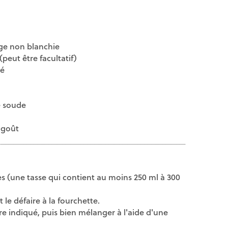
age non blanchie
(peut être facultatif)
ré
de soude
 goût
es (une tasse qui contient au moins 250 ml à 300
t le défaire à la fourchette.
re indiqué, puis bien mélanger à l'aide d'une