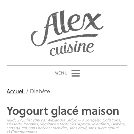
Accueil
/ Diabète
Yogourt glacé maison
jeudi, 29 juillet 2010
par
Alexandra Leduc
—
À congeler
,
Collations
,
Desserts
,
Recettes
,
Végétarien
Mots clés :
Approuvé enfants
,
Diabète
,
sans gluten
,
sans noix et arachides
,
sans oeuf
,
sans sucre ajouté
13 Commentaires