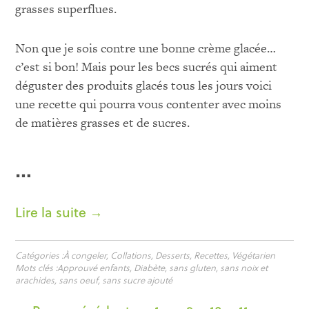
grasses superflues.
Non que je sois contre une bonne crème glacée…
c’est si bon! Mais pour les becs sucrés qui aiment
déguster des produits glacés tous les jours voici
une recette qui pourra vous contenter avec moins
de matières grasses et de sucres.
…
Lire la suite →
Catégories :
À congeler
,
Collations
,
Desserts
,
Recettes
,
Végétarien
Mots clés :
Approuvé enfants
,
Diabète
,
sans gluten
,
sans noix et
arachides
,
sans oeuf
,
sans sucre ajouté